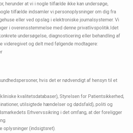
, herunder at vi i nogle tilfælde ikke kan undersøge,
 nogle tilfælde indsamler vi personoplysninger om dig fra
ehuse eller ved opslag i elektroniske journalsystemer. Vi
ger i overensstemmelse med denne privatlivspolitik.Idet
onkrete undersøgelse, diagnosticering eller behandling af
ive videregivet og delt med følgende modtagere:
er
sundhedspersoner, hvis det er nødvendigt af hensyn til et
kliniske kvalitetsdatabaser), Styrelsen for Patientsikkerhed,
ationer, utilsigtede hændelser og dødsfald), politi og
smarkedets Erhvervssikring i det omfang, at der foreligger
ing.
e oplysninger (indsigtsret).