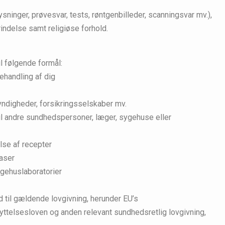
sninger, prøvesvar, tests, røntgenbilleder, scanningsvar mv.),
rindelse samt religiøse forhold.
l følgende formål:
ehandling af dig
myndigheder, forsikringsselskaber mv.
il andre sundhedspersoner, læger, sygehuse eller
lse af recepter
baser
ygehuslaboratorier
d til gældende lovgivning, herunder EU’s
ttelsesloven og anden relevant sundhedsretlig lovgivning,