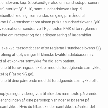
sationslovens kap. 6, bekendtgørelse om sundhedspersoners
sen) særligt §§ 5-10, samt sundhedslovens kap. 9.
 patientbehandling fremsendes en gang pr. måned til
glerne i Overenskomst om almen praksissundhedslovens §60.
vaccinationer sendes via IT-tjenesten FMK efter reglerne i
lse om recepter og dosisdispensering af lægemidler
liniske kvalitetsdatabaser efter reglerne i sundhedslovens §§
ning af oplysninger til kliniske kvalitetsdatabaser m.v.
 af et konkret samtykke fra dig som patient.
ene til forsikringsselskaber med dit forudgående samtykke,
el 6(1)(a) og 9(2)(a).
lene til dine pårørende med dit forudgående samtykke efter
noplysninger videregives til afdødes nærmeste pårørende
behandlingen af dine personoplysninger er baseret på
e samtykket. Hvis du tilbagekalder samtykket, påvirker det