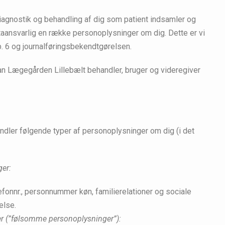
iagnostik og behandling af dig som patient indsamler og
ansvarlig en række personoplysninger om dig. Dette er vi
ap. 6 og journalføringsbekendtgørelsen.
dan Lægegården Lillebælt behandler, bruger og videregiver
dler følgende typer af personoplysninger om dig (i det
ger:
efonnr., personnummer køn, familierelationer og sociale
else.
er (”følsomme personoplysninger”):