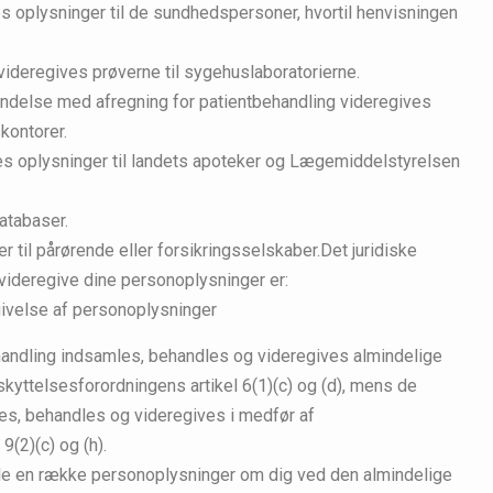
s oplysninger til de sundhedspersoner, hvortil henvisningen
videregives prøverne til sygehuslaboratorierne.
bindelse med afregning for patientbehandling videregives
kontorer.
es oplysninger til landets apoteker og Lægemiddelstyrelsen
databaser.
r til pårørende eller forsikringsselskaber.Det juridiske
 videregive dine personoplysninger er:
givelse af personoplysninger
ehandling indsamles, behandles og videregives almindelige
kyttelsesforordningens artikel 6(1)(c) og (d), mens de
s, behandles og videregives i medfør af
9(2)(c) og (h).
andle en række personoplysninger om dig ved den almindelige