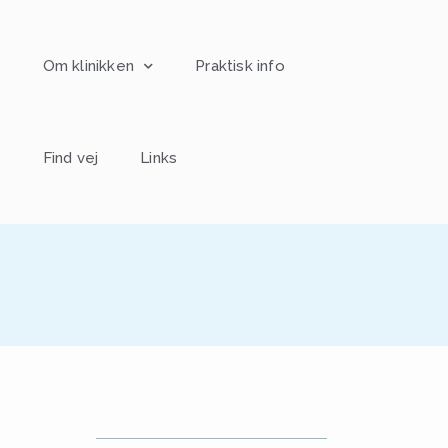
r
Om klinikken
Praktisk info
r
Find vej
Links