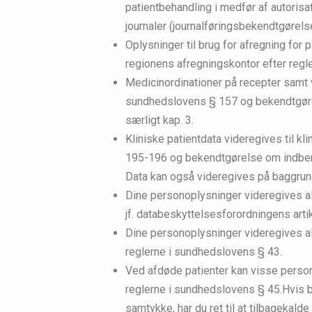
patientbehandling i medfør af autori
journaler (journalføringsbekendtgørel
Oplysninger til brug for afregning for
regionens afregningskontor efter re
Medicinordinationer på recepter samt 
sundhedslovens § 157 og bekendtgøre
særligt kap. 3.
Kliniske patientdata videregives til k
195-196 og bekendtgørelse om indberet
Data kan også videregives på baggrund
Dine personoplysninger videregives al
jf. databeskyttelsesforordningens artik
Dine personoplysninger videregives a
reglerne i sundhedslovens § 43.
Ved afdøde patienter kan visse perso
reglerne i sundhedslovens § 45.Hvis 
samtykke, har du ret til at tilbagekald