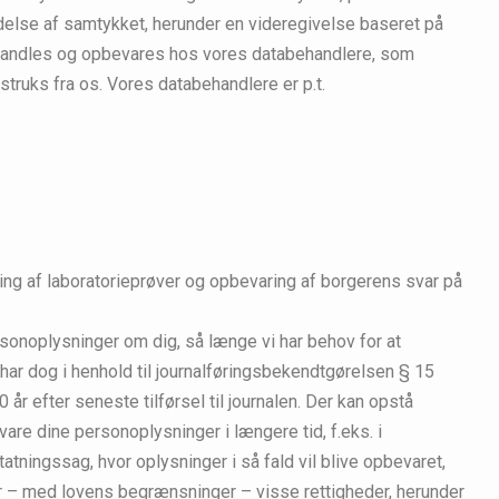
ldelse af samtykket, herunder en videregivelse baseret på
andles og opbevares hos vores databehandlere, som
truks fra os. Vores databehandlere er p.t.
ng af laboratorieprøver og opbevaring af borgerens svar på
sonoplysninger om dig, så længe vi har behov for at
 har dog i henhold til journalføringsbekendtgørelsen § 15
 år efter seneste tilførsel til journalen. Der kan opstå
evare dine personoplysninger i længere tid, f.eks. i
atningssag, hvor oplysninger i så fald vil blive opbevaret,
har – med lovens begrænsninger – visse rettigheder, herunder