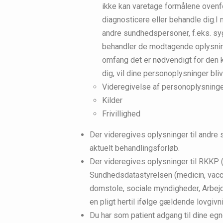
ikke kan varetage formålene ovenfor
diagnosticere eller behandle dig.I
andre sundhedspersoner, f.eks. syg
behandler de modtagende oplysnin
omfang det er nødvendigt for den k
dig, vil dine personoplysninger bl
Videregivelse af personoplysning
Kilder
Frivillighed
Der videregives oplysninger til andre 
aktuelt behandlingsforløb.
Der videregives oplysninger til RKKP (
Sundhedsdatastyrelsen (medicin, vaccin
domstole, sociale myndigheder, Arbejd
en pligt hertil ifølge gældende lovgivn
Du har som patient adgang til dine egn