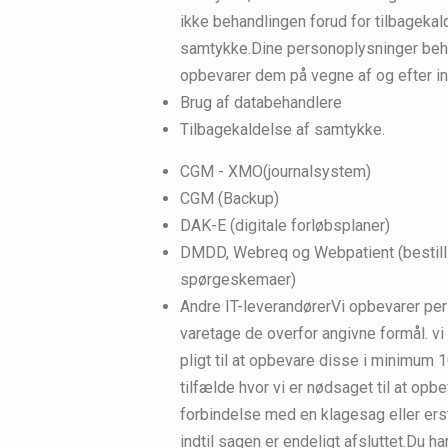
ikke behandlingen forud for tilbageka
samtykke.Dine personoplysninger beh
opbevarer dem på vegne af og efter ins
Brug af databehandlere
Tilbagekaldelse af samtykke.
CGM - XMO(journalsystem)
CGM (Backup)
DAK-E (digitale forløbsplaner)
DMDD, Webreq og Webpatient (bestilli
spørgeskemaer)
Andre IT-leverandørerVi opbevarer per
varetage de overfor angivne formål. vi
pligt til at opbevare disse i minimum 10
tilfælde hvor vi er nødsaget til at opb
forbindelse med en klagesag eller erst
indtil sagen er endeligt afsluttet.Du 