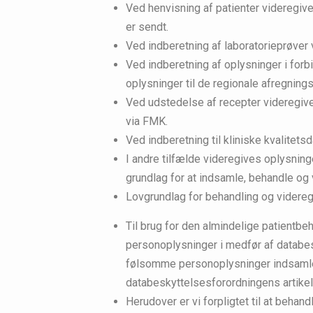
Ved henvisning af patienter videregive
er sendt.
Ved indberetning af laboratorieprøver 
Ved indberetning af oplysninger i for
oplysninger til de regionale afregnings
Ved udstedelse af recepter videregiv
via FMK.
Ved indberetning til kliniske kvalitets
I andre tilfælde videregives oplysninge
grundlag for at indsamle, behandle og
Lovgrundlag for behandling og videre
Til brug for den almindelige patientb
personoplysninger i medfør af databes
følsomme personoplysninger indsamle
databeskyttelsesforordningens artikel 
Herudover er vi forpligtet til at beh