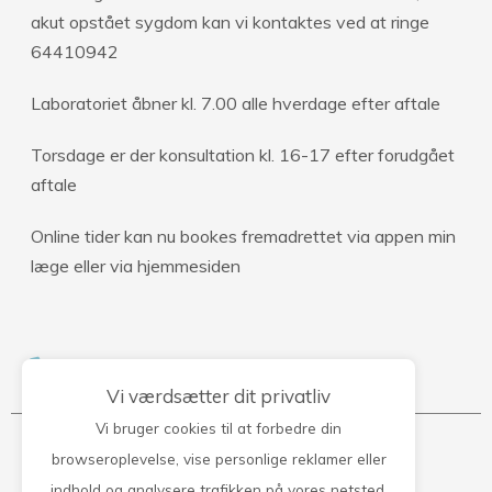
akut opstået sygdom kan vi kontaktes ved at ringe
64410942
Laboratoriet åbner kl. 7.00 alle hverdage efter aftale
Torsdage er der konsultation kl. 16-17 efter forudgået
aftale
Online tider kan nu bookes fremadrettet via appen min
læge eller via hjemmesiden
Kontakt klinikken
Vi værdsætter dit privatliv
Vi bruger cookies til at forbedre din
Lægegården Lillebælt
browseroplevelse, vise personlige reklamer eller
indhold og analysere trafikken på vores netsted.