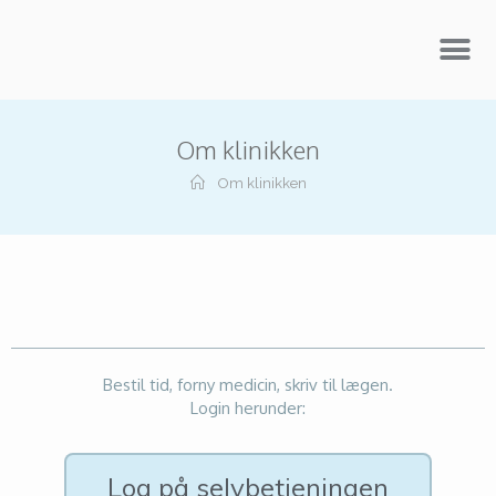
Om klinikken
Om klinikken
Bestil tid, forny medicin, skriv til lægen.
Login herunder:
Log på selvbetjeningen